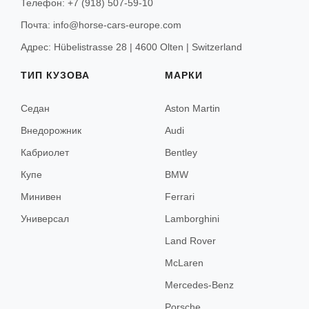
Телефон: +7 (918) 507-59-10
Шамони
Почта: info@horse-cars-europe.com
Валь-д’Изер
Адрес: Hübelistrasse 28 | 4600 Olten | Switzerland
ТИП КУЗОВА
МАРКИ
Монако
Седан
Aston Martin
Монте-Карло
Внедорожник
Audi
Кабриолет
Bentley
Берлин
Купе
BMW
Мюнхен
Минивен
Ferrari
Универсал
Lamborghini
Франкфурт
Land Rover
McLaren
Рим
Mercedes-Benz
Милан
Porsche