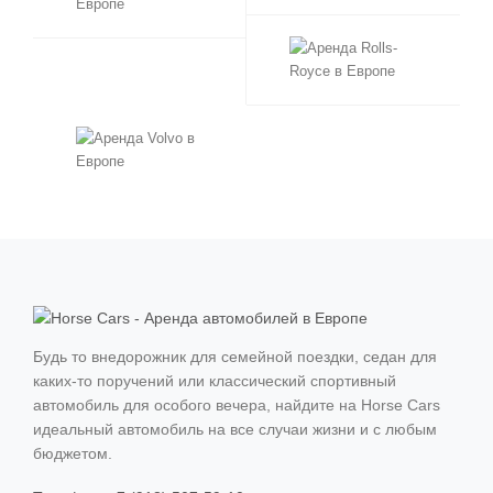
Канны
Ницца
Париж
Сен-Тропе
Ментон
Антиб
Сент-Максим
Фрежюс
Будь то внедорожник для семейной поездки, седан для
Марсель
каких-то поручений или классический спортивный
автомобиль для особого вечера, найдите на Horse Cars
Межев
идеальный автомобиль на все случаи жизни и с любым
бюджетом.
Куршевель