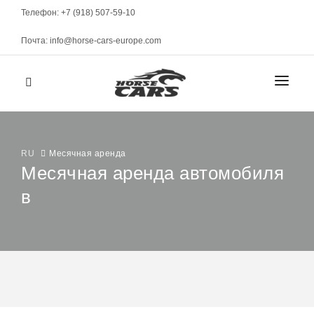
Телефон: +7 (918) 507-59-10
Почта: info@horse-cars-europe.com
ГЛАВНАЯ
ГОРОДА
RU
Месячная аренда
Месячная аренда автомобиля
в
АВТОПАРК
Женева
КЛАСС
МАРКИ
Цюрих
Спорткары
Берн
МЕСЯЧНАЯ АРЕНДА
Элитные
Давос
Представительские
УСЛОВИЯ АРЕНДЫ