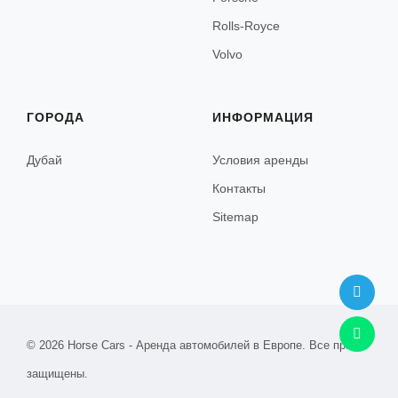
Rolls-Royce
Неаполь
Volvo
Флоренция
Венеция
ГОРОДА
ИНФОРМАЦИЯ
Верона
Дубай
Условия аренды
Амальфи
Контакты
Сорренто
Sitemap
Сан-Ремо
Форте-дей-Марми
Римини
© 2026 Horse Cars - Аренда автомобилей в Европе. Все права
Сардиния
защищены.
Турин