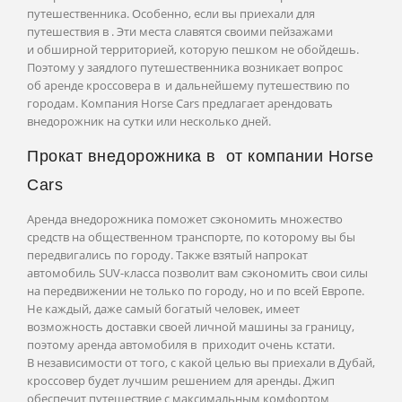
Будапешт
путешественника. Особенно, если вы приехали для
путешествия в . Эти места славятся своими пейзажами
и обширной территорией, которую пешком не обойдешь.
Поэтому у заядлого путешественника возникает вопрос
Дубровник
об аренде кроссовера в и дальнейшему путешествию по
городам. Компания Horse Cars предлагает арендовать
внедорожник на сутки или несколько дней.
Подгорица
Прокат внедорожника в от компании Horse
Cars
Будва
Аренда внедорожника поможет сэкономить множество
Котор
средств на общественном транспорте, по которому вы бы
передвигались по городу. Также взятый напрокат
автомобиль SUV-класса позволит вам сэкономить свои силы
на передвижении не только по городу, но и по всей Европе.
Афины
Не каждый, даже самый богатый человек, имеет
возможность доставки своей личной машины за границу,
Салоники
поэтому аренда автомобиля в приходит очень кстати.
В независимости от того, с какой целью вы приехали в Дубай,
кроссовер будет лучшим решением для аренды. Джип
обеспечит путешествие с максимальным комфортом