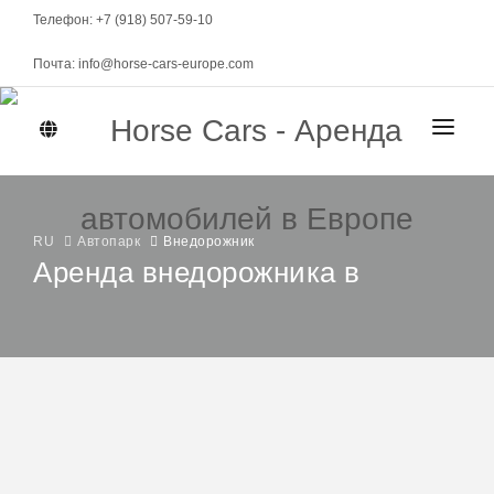
Телефон: +7 (918) 507-59-10
Почта: info@horse-cars-europe.com
ГЛАВНАЯ
ГОРОДА
RU
Автопарк
Внедорожник
Аренда внедорожника в
АВТОПАРК
Женева
КЛАСС
МАРКИ
Цюрих
Спорткары
Volvo XC90 Hybrid
Берн
МЕСЯЧНАЯ АРЕНДА
Элитные
от 490 EUR
NEW
Давос
2022 / 5 мест / Автомат
Представительские
УСЛОВИЯ АРЕНДЫ