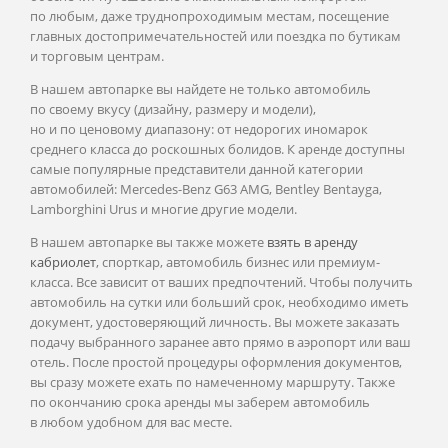
по любым, даже труднопроходимым местам, посещение
главных достопримечательностей или поездка по бутикам
и торговым центрам.
В нашем автопарке вы найдете не только автомобиль
по своему вкусу (дизайну, размеру и модели),
но и по ценовому диапазону: от недорогих иномарок
среднего класса до роскошных болидов. К аренде доступны
самые популярные представители данной категории
автомобилей: Mercedes-Benz G63 AMG, Bentley Bentayga,
Lamborghini Urus и многие другие модели.
В нашем автопарке вы также можете
взять в аренду
кабриолет
, спорткар, автомобиль бизнес или премиум-
класса. Все зависит от ваших предпочтений. Чтобы получить
автомобиль на сутки или больший срок, необходимо иметь
документ, удостоверяющий личность. Вы можете заказать
подачу выбранного заранее авто прямо в аэропорт или ваш
отель. После простой процедуры оформления документов,
вы сразу можете ехать по намеченному маршруту. Также
по окончанию срока аренды мы заберем автомобиль
в любом удобном для вас месте.