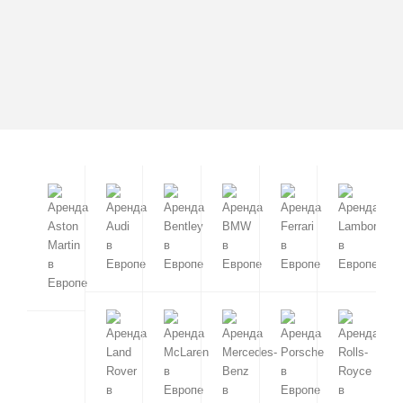
2022 / 5 мест / Автомат
Майорка
Менорка
Лиссабон
Порту
Амстердам
Брюгге
Брюссель