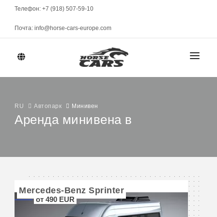
Телефон: +7 (918) 507-59-10
Почта: info@horse-cars-europe.com
ГЛАВНАЯ
ГОРОДА
RU
Автопарк
Минивен
Аренда минивена в
АВТОПАРК
Женева
КЛАСС
МАРКИ
Цюрих
Спорткары
Берн
Mercedes-Benz Sprinter
МЕСЯЧНАЯ АРЕНДА
Элитные
от 490 EUR
Давос
Представительские
УСЛОВИЯ АРЕНДЫ