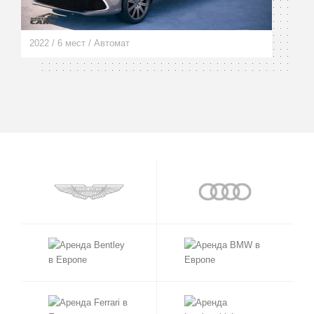
Канны
Ницца
2022 / 6 мест / Автомат
Париж
Сен-Тропе
Ментон
Антиб
Сент-Максим
Фрежюс
Марсель
Межев
Куршевель