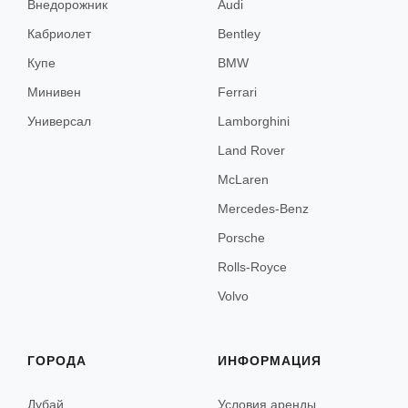
Внедорожник
Audi
Червиния
Кабриолет
Bentley
Купе
BMW
Кортина-д’Ампеццо
Минивен
Ferrari
Универсал
Lamborghini
Барселона
Land Rover
Мадрид
McLaren
Mercedes-Benz
Валенсия
Porsche
Малага
Rolls-Royce
Севилья
Volvo
Марбелья
Ибица
ГОРОДА
ИНФОРМАЦИЯ
Сьерра-Невада
Дубай
Условия аренды