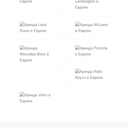
Шамони
Валь-д’Изер
Монако
Монте-Карло
Берлин
Мюнхен
Франкфурт
Рим
Милан