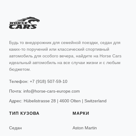
Неаполь
Флоренция
Венеция
Будь то внедорожник для семейной поездки, седан для
Верона
каких-то поручений или классический спортивный
автомобиль для особого вечера, найдите на Horse Cars
Амальфи
идеальный автомобиль на все случаи жизни и с любым
бюджетом.
Сорренто
Телефон: +7 (918) 507-59-10
Сан-Ремо
Почта: info@horse-cars-europe.com
Форте-дей-Марми
Адрес: Hübelistrasse 28 | 4600 Olten | Switzerland
Римини
ТИП КУЗОВА
МАРКИ
Сардиния
Седан
Aston Martin
Турин