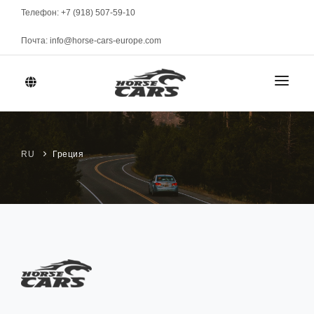
Телефон: +7 (918) 507-59-10
Почта: info@horse-cars-europe.com
ГЛАВНАЯ
ГОРОДА
RU
Греция
АВТОПАРК
Женева
КЛАСС
МАРКИ
Цюрих
Спорткары
Берн
МЕСЯЧНАЯ АРЕНДА
Элитные
Давос
Представительские
УСЛОВИЯ АРЕНДЫ