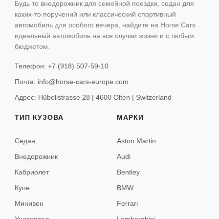
Будь то внедорожник для семейной поездки, седан для
Санкт-Мориц
ТИП КУЗОВА
каких-то поручений или классический спортивный
КОНТАКТЫ
автомобиль для особого вечера, найдите на Horse Cars
Гриндельвальд
Седан
идеальный автомобиль на все случаи жизни и с любым
бюджетом.
Внедорожник
Церматт
Телефон: +7 (918) 507-59-10
Кабриолет
Почта: info@horse-cars-europe.com
Купе
Вена
Адрес: Hübelistrasse 28 | 4600 Olten | Switzerland
Минивен
Зёльден
ТИП КУЗОВА
МАРКИ
Универсал
Китцбюэль
Седан
Aston Martin
Ишгль
Внедорожник
Audi
Лех
Кабриолет
Bentley
Санкт-Антон
Купе
BMW
Минивен
Ferrari