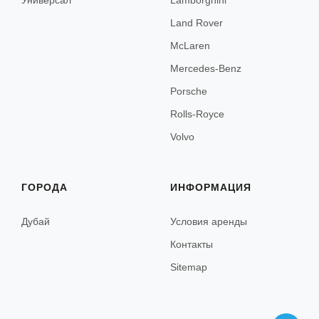
Универсал
Lamborghini
Канны
Land Rover
Ницца
McLaren
Париж
Mercedes-Benz
Porsche
Сен-Тропе
Rolls-Royce
Ментон
Volvo
Антиб
Сент-Максим
ГОРОДА
ИНФОРМАЦИЯ
Фрежюс
Дубай
Условия аренды
Марсель
Контакты
Межев
Sitemap
Куршевель