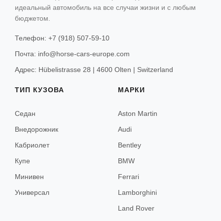
идеальный автомобиль на все случаи жизни и с любым
Санкт-Мориц
ТИП КУЗОВА
КОНТАКТЫ
бюджетом.
Гриндельвальд
Седан
Телефон: +7 (918) 507-59-10
Внедорожник
Церматт
Почта: info@horse-cars-europe.com
Кабриолет
Адрес: Hübelistrasse 28 | 4600 Olten | Switzerland
Купе
Вена
ТИП КУЗОВА
МАРКИ
Минивен
Зёльден
Седан
Aston Martin
Универсал
Китцбюэль
Внедорожник
Audi
Кабриолет
Bentley
Ишгль
Купе
BMW
Лех
Минивен
Ferrari
Санкт-Антон
Универсал
Lamborghini
Land Rover