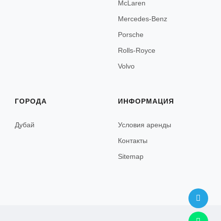
McLaren
Канны
Mercedes-Benz
Ницца
Porsche
Париж
Rolls-Royce
Сен-Тропе
Volvo
Ментон
ГОРОДА
ИНФОРМАЦИЯ
Антиб
Сент-Максим
Дубай
Условия аренды
Контакты
Фрежюс
Sitemap
Марсель
Межев
Куршевель