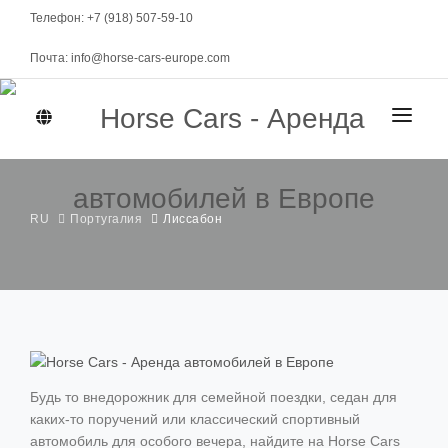
Телефон: +7 (918) 507-59-10
Почта: info@horse-cars-europe.com
ГЛАВНАЯ
ГОРОДА
RU
Португалия
Лиссабон
АВТОПАРК
Женева
КЛАСС
МАРКИ
Цюрих
Спорткары
Берн
Будь то внедорожник для семейной поездки, седан для
МЕСЯЧНАЯ АРЕНДА
Элитные
каких-то поручений или классический спортивный
Давос
Представительские
УСЛОВИЯ АРЕНДЫ
автомобиль для особого вечера, найдите на Horse Cars