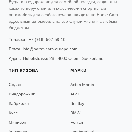
Будь то внедорожник для семейной поездки, седан для
Санкт-Мориц
каких-то поручений или классический спортивный
ТИП КУЗОВА
КОНТАКТЫ
автомобиль для особого вечера, найдите на Horse Cars
Гриндельвальд
Седан
идеальный автомобиль на все случаи жизни и с любым
бюджетом.
Внедорожник
Церматт
Телефон: +7 (918) 507-59-10
Кабриолет
Почта: info@horse-cars-europe.com
Купе
Вена
Адрес: Hübelistrasse 28 | 4600 Olten | Switzerland
Минивен
Зёльден
ТИП КУЗОВА
МАРКИ
Универсал
Китцбюэль
Седан
Aston Martin
Ишгль
Внедорожник
Audi
Лех
Кабриолет
Bentley
Санкт-Антон
Купе
BMW
Минивен
Ferrari
Универсал
Lamborghini