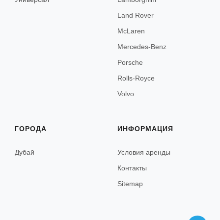
Канны
Land Rover
Ницца
McLaren
Париж
Mercedes-Benz
Porsche
Сен-Тропе
Rolls-Royce
Ментон
Volvo
Антиб
Сент-Максим
ГОРОДА
ИНФОРМАЦИЯ
Фрежюс
Дубай
Условия аренды
Марсель
Контакты
Межев
Sitemap
Куршевель