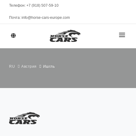
Телефон: +7 (918) 507-59-10
Почта: info@horse-cars-europe.com
ГЛАВНАЯ
ГОРОДА
RU
Австрия
Ишгль
АВТОПАРК
Женева
КЛАСС
МАРКИ
Цюрих
Спорткары
Берн
МЕСЯЧНАЯ АРЕНДА
Элитные
Давос
Представительские
УСЛОВИЯ АРЕНДЫ