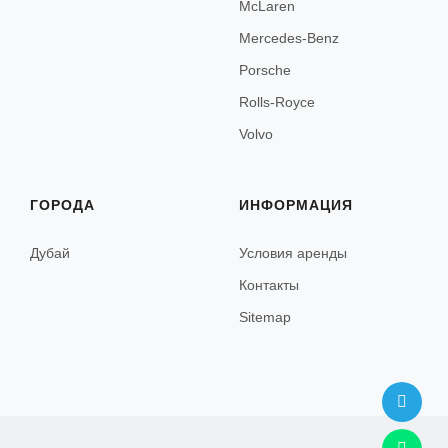
McLaren
Канны
Mercedes-Benz
Ницца
Porsche
Париж
Rolls-Royce
Сен-Тропе
Volvo
Ментон
ГОРОДА
ИНФОРМАЦИЯ
Антиб
Сент-Максим
Дубай
Условия аренды
Контакты
Фрежюс
Sitemap
Марсель
Межев
Куршевель