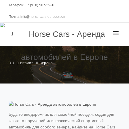
Телефон: +7 (918) 507-59-10
Почта: info@horse-cars-europe.com
ГЛАВНАЯ
ГОРОДА
RU
Италия
Верона
АВТОПАРК
Женева
КЛАСС
МАРКИ
Цюрих
Спорткары
Берн
Будь то внедорожник для семейной поездки, седан для
МЕСЯЧНАЯ АРЕНДА
Элитные
каких-то поручений или классический спортивный
Давос
Представительские
УСЛОВИЯ АРЕНДЫ
автомобиль для особого вечера, найдите на Horse Cars