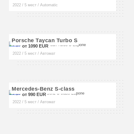
2022 / 5 мест / Automatic
Неаполь
Флоренция
Венеция
Porsche Taycan Turbo S
от 1090 EUR
Верона
2022 / 5 мест / Автомат
Амальфи
Сорренто
Сан-Ремо
Mercedes-Benz S-class
от 990 EUR
Форте-дей-Марми
2022 / 5 мест / Автомат
Римини
Сардиния
Турин