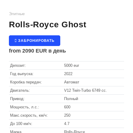
Санкт-Мориц
ТИП КУЗОВА
КОНТАКТЫ
Элитные
Гриндельвальд
Седан
Rolls-Royce Ghost
Внедорожник
Церматт
Кабриолет
ЗАБРОНИРОВАТЬ
from
2090 EUR
в день
Купе
Вена
Минивен
Депозит:
Зёльден
5000 eur
Универсал
Год выпуска:
2022
Китцбюэль
Коробка передач:
Автомат
Ишгль
Двигатель:
V12 Twin-Turbo 6749 cc.
Привод:
Полный
Лех
Мощность, л.с.:
600
Санкт-Антон
Макс.скорость, км/ч:
250
До 100 км/ч:
4.7
Марка
Rolls-Royce