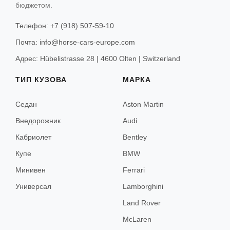
бюджетом.
Майорка
Телефон: +7 (918) 507-59-10
Менорка
Почта: info@horse-cars-europe.com
Адрес: Hübelistrasse 28 | 4600 Olten | Switzerland
Лиссабон
ТИП КУЗОВА
МАРКА
Порту
Седан
Aston Martin
Внедорожник
Audi
Амстердам
Кабриолет
Bentley
Купе
BMW
Минивен
Ferrari
Брюгге
Универсал
Lamborghini
Брюссель
Land Rover
McLaren