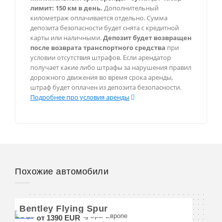
Шамони
лимит: 150 км в день.
Дополнительный
километраж оплачивается отдельно. Сумма
Валь-д’Изер
депозита безопасности будет снята с кредитной
карты или наличными.
Депозит будет возвращен
после возврата транспортного средства
при
условии отсутствия штрафов. Если арендатор
Монако
получает какие либо штрафы за нарушения правил
дорожного движения во время срока аренды,
Монте-Карло
штраф будет оплачен из депозита безопасности.
Подробнее про условия аренды
Берлин
Мюнхен
Франкфурт
Похожие автомобили
Рим
Bentley Flying Spur
от 1390 EUR
Милан