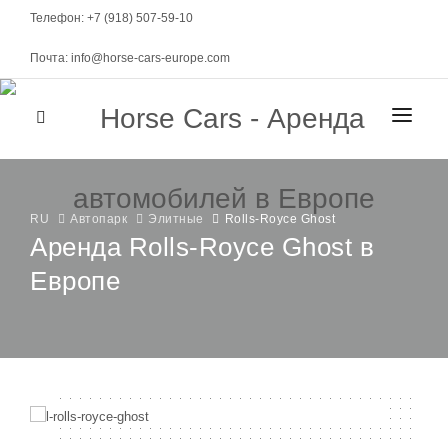
Телефон: +7 (918) 507-59-10
Почта: info@horse-cars-europe.com
ГЛАВНАЯ
ГОРОДА
RU
Автопарк
Элитные
Rolls-Royce Ghost
Аренда Rolls-Royce Ghost в
Европе
АВТОПАРК
Женева
КЛАСС
МАРКИ
Цюрих
Спорткары
Берн
МЕСЯЧНАЯ АРЕНДА
Элитные
Давос
Представительские
УСЛОВИЯ АРЕНДЫ