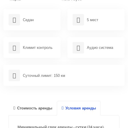
Канны
Ницца
Седан
5 мест
Париж
Сен-Тропе
Климит контроль
Аудио система
Ментон
Антиб
Сент-Максим
Суточный лимит: 150 км
Фрежюс
Марсель
Межев
Стоимость аренды
Условия аренды
Куршевель
Минимальный срок аренды - сутки (24 часа),