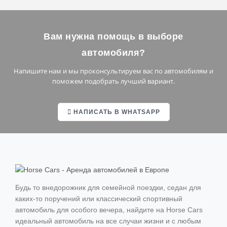
Червиния
Кортина-д’Ампеццо
Вам нужна помощь в выборе
автомобиля?
Напишите нам и мы проконсультируем вас по автомобилям и
Барселона
поможем подобрать лучший вариант.
Мадрид
НАПИСАТЬ В WHATSAPP
Валенсия
Малага
Севилья
Марбелья
Будь то внедорожник для семейной поездки, седан для
Ибица
каких-то поручений или классический спортивный
автомобиль для особого вечера, найдите на Horse Cars
Сьерра-Невада
идеальный автомобиль на все случаи жизни и с любым