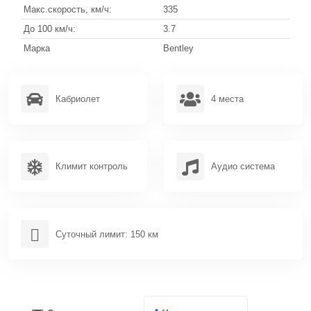
Канны
Макс.скорость, км/ч:
335
До 100 км/ч:
3.7
Ницца
Марка
Bentley
Париж
Сен-Тропе
Кабриолет
4 места
Ментон
Антиб
Климит контроль
Аудио система
Сент-Максим
Фрежюс
Марсель
Суточный лимит: 150 км
Межев
Куршевель