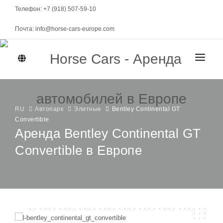
Телефон: +7 (918) 507-59-10
Почта: info@horse-cars-europe.com
ГЛАВНАЯ
ГОРОДА
RU
Автопарк
Элитные
Bentley Continental GT
Convertible
Аренда Bentley Continental GT
АВТОПАРК
Convertible в Европе
Женева
КЛАСС
МАРКИ
Цюрих
Спорткары
Берн
МЕСЯЧНАЯ АРЕНДА
Элитные
Давос
Представительские
УСЛОВИЯ АРЕНДЫ