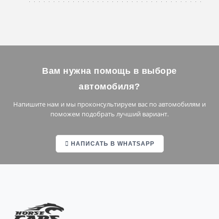
Червиния
Кортина-д’Ампеццо
Вам нужна помощь в выборе
Барселона
автомобиля?
Мадрид
Напишите нам и мы проконсультируем вас по автомобилям и
Валенсия
поможем подобрать лучший вариант.
Малага
НАПИСАТЬ В WHATSAPP
Севилья
Марбелья
Ибица
Сьерра-Невада