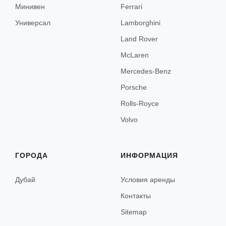
Лондон
Минивен
Ferrari
Универсал
Lamborghini
Эдинбург
Land Rover
McLaren
Прага
Mercedes-Benz
Porsche
Rolls-Royce
Варшава
Volvo
Краков
ГОРОДА
ИНФОРМАЦИЯ
Любляна
Дубай
Условия аренды
Марибор
Контакты
Sitemap