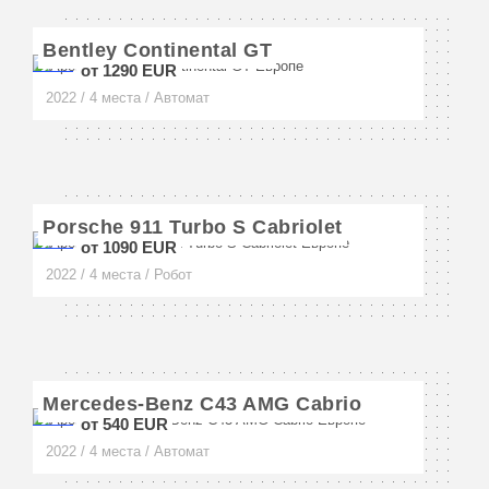
Неаполь
Bentley Continental GT
от 1290 EUR
Флоренция
2022 / 4 места / Автомат
Венеция
Верона
Амальфи
Porsche 911 Turbo S Cabriolet
от 1090 EUR
Сорренто
2022 / 4 места / Робот
Сан-Ремо
Форте-дей-Марми
Римини
Mercedes-Benz C43 AMG Cabrio
от 540 EUR
Сардиния
2022 / 4 места / Автомат
Турин