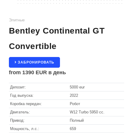
Санкт-Мориц
ТИП КУЗОВА
КОНТАКТЫ
Гриндельвальд
Седан
Элитные
Bentley Continental GT
Внедорожник
Церматт
Кабриолет
Convertible
Купе
Вена
Минивен
ЗАБРОНИРОВАТЬ
Зёльден
from
1390 EUR
в день
Универсал
Китцбюэль
Депозит:
5000 eur
Ишгль
Год выпуска:
2022
Лех
Коробка передач:
Робот
Двигатель:
W12 Turbo 5950 cc.
Санкт-Антон
Привод:
Полный
Мощность, л.с.:
659