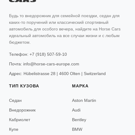
Майорка
Будь то внедорожник для семейной поездки, седан для
Менорка
каких-то поручений или классический спортивный
автомобиль для особого вечера, найдите на Horse Cars
идеальный автомобиль на все случаи жизни и с любым
бюджетом.
Лиссабон
Телефон: +7 (918) 507-59-10
Порту
Почта: info@horse-cars-europe.com
Адрес: Hübelistrasse 28 | 4600 Olten | Switzerland
Амстердам
ТИП КУЗОВА
МАРКА
Седан
Aston Martin
Брюгге
Внедорожник
Audi
Брюссель
Кабриолет
Bentley
Купе
BMW