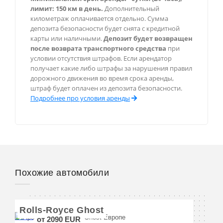
Шамони
лимит: 150 км в день.
Дополнительный
километраж оплачивается отдельно. Сумма
Валь-д’Изер
депозита безопасности будет снята с кредитной
карты или наличными.
Депозит будет возвращен
после возврата транспортного средства
при
условии отсутствия штрафов. Если арендатор
Монако
получает какие либо штрафы за нарушения правил
дорожного движения во время срока аренды,
Монте-Карло
штраф будет оплачен из депозита безопасности.
Подробнее про условия аренды
Берлин
Мюнхен
Франкфурт
Похожие автомобили
Рим
Rolls-Royce Ghost
от 2090 EUR
Милан