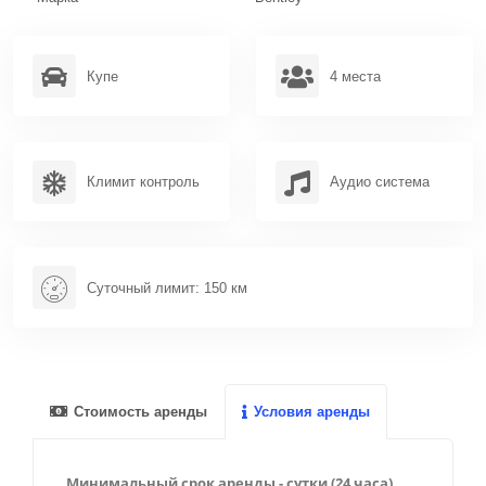
Канны
Ницца
Купе
4 места
Париж
Сен-Тропе
Климит контроль
Аудио система
Ментон
Антиб
Сент-Максим
Суточный лимит: 150 км
Фрежюс
Марсель
Межев
Стоимость аренды
Условия аренды
Куршевель
Минимальный срок аренды - сутки (24 часа),