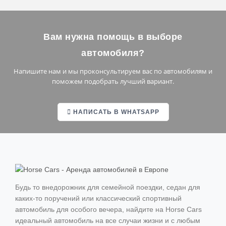
Червиния
Кортина-д’Ампеццо
Вам нужна помощь в выборе
автомобиля?
Напишите нам и мы проконсультируем вас по автомобилям и
Барселона
поможем подобрать лучший вариант.
Мадрид
НАПИСАТЬ В WHATSAPP
Валенсия
Малага
Севилья
Марбелья
Будь то внедорожник для семейной поездки, седан для
Ибица
каких-то поручений или классический спортивный
автомобиль для особого вечера, найдите на Horse Cars
Сьерра-Невада
идеальный автомобиль на все случаи жизни и с любым