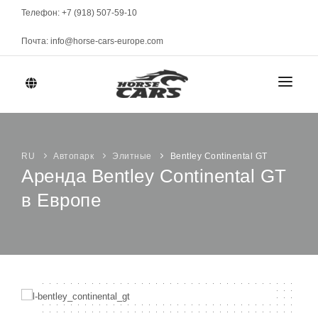
Телефон: +7 (918) 507-59-10
Почта: info@horse-cars-europe.com
ГЛАВНАЯ
ГОРОДА
RU
Автопарк
Элитные
Bentley Continental GT
Аренда Bentley Continental GT
в Европе
АВТОПАРК
Женева
КЛАСС
МАРКИ
Цюрих
Спорткары
Берн
МЕСЯЧНАЯ АРЕНДА
Элитные
Давос
Представительские
УСЛОВИЯ АРЕНДЫ