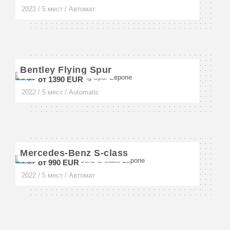
2022 / 5 мест / Автомат
Неаполь
Флоренция
Венеция
Bentley Flying Spur
от 1390 EUR
Верона
2022 / 5 мест / Automatic
Амальфи
Сорренто
Сан-Ремо
Mercedes-Benz S-class
от 990 EUR
Форте-дей-Марми
2022 / 5 мест / Автомат
Римини
Сардиния
Турин