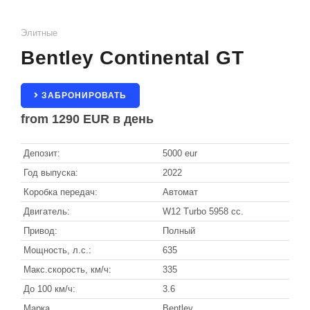
Санкт-Мориц
ТИП КУЗОВА
КОНТАКТЫ
Элитные
Гриндельвальд
Седан
Bentley Continental GT
Внедорожник
Церматт
Кабриолет
ЗАБРОНИРОВАТЬ
from
1290 EUR
в день
Купе
Вена
Минивен
Зёльден
Депозит:
5000 eur
Универсал
Год выпуска:
2022
Китцбюэль
Коробка передач:
Автомат
Ишгль
Двигатель:
W12 Turbo 5958 cc.
Привод:
Полный
Лех
Мощность, л.с.:
635
Санкт-Антон
Макс.скорость, км/ч:
335
До 100 км/ч:
3.6
Марка
Bentley