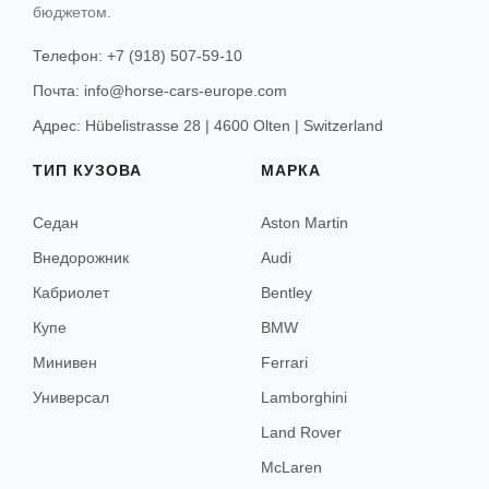
бюджетом.
Майорка
Телефон: +7 (918) 507-59-10
Менорка
Почта: info@horse-cars-europe.com
Адрес: Hübelistrasse 28 | 4600 Olten | Switzerland
Лиссабон
ТИП КУЗОВА
МАРКА
Порту
Седан
Aston Martin
Внедорожник
Audi
Амстердам
Кабриолет
Bentley
Купе
BMW
Минивен
Ferrari
Брюгге
Универсал
Lamborghini
Брюссель
Land Rover
McLaren